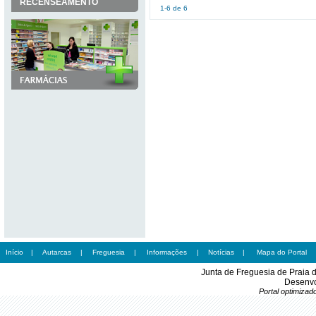
RECENSEAMENTO
1-6 de 6
Início
|
Autarcas
|
Freguesia
|
Informações
|
Notícias
|
Mapa do Portal
Junta de Freguesia de Praia 
Desenvo
Portal optimiza