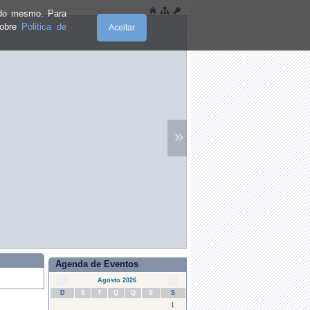
e do mesmo. Para
sobre
Politica de
Aceitar
»
Agenda de Eventos
Agosto 2026
D
S
T
Q
Q
S
S
1