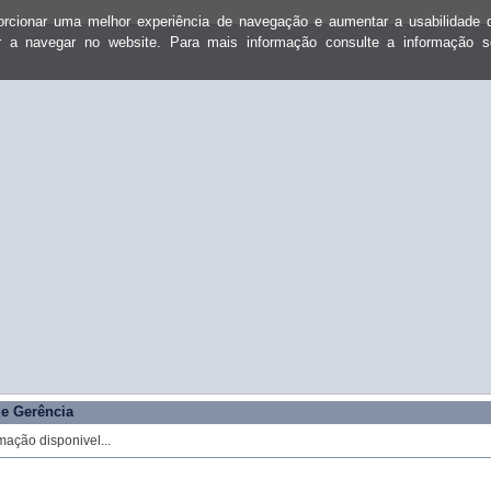
oporcionar uma melhor experiência de navegação e aumentar a usabilidad
ar a navegar no website. Para mais informação consulte a informação 
e Gerência
mação disponivel...