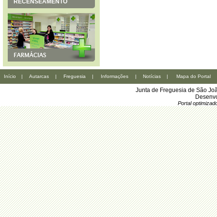
RECENSEAMENTO
Início
|
Autarcas
|
Freguesia
|
Informações
|
Notícias
|
Mapa do Portal
Junta de Freguesia de São Joã
Desenvo
Portal optimiza