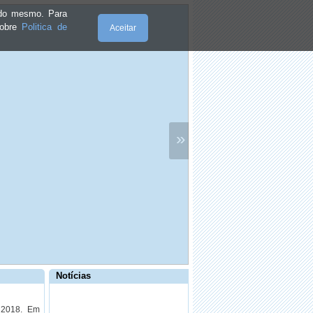
e do mesmo. Para
sobre
Politica de
Aceitar
·
Estudantes universitários oferecem
duas sessões de teatro
»
·
Entrou em funcionamento a rede de
transportes públicos
·
Plano de Atividades e Orçamento
·
Orquestra CemNotas convidada para
concerto inédito
Notícias
 2018. Em