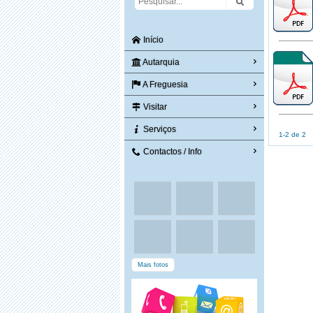
Início
Autarquia
A Freguesia
Visitar
Serviços
1-2 de 2
Contactos / Info
Mais fotos