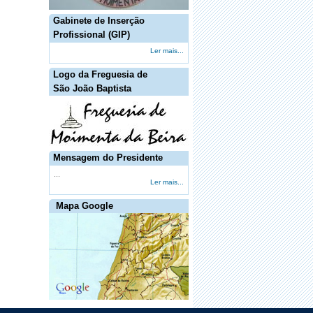
·
Shutter Down trazem fúria "hard rock"
pela primeira vez ao Porto
Gabinete de Inserção
Profissional (GIP)
Ler mais...
Logo da Freguesia de
São João Baptista
Mensagem do Presidente
...
Ler mais...
Mapa Google