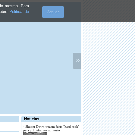
e do mesmo. Para
sobre
Politica de
Aceitar
»
·
Estudantes universitários oferecem
duas sessões de teatro
·
Entrou em funcionamento a rede de
transportes públicos
Notícias