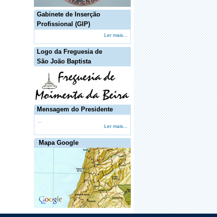
Gabinete de Inserção
·
O executivo da junta de freguesia de
Moimenta decreta dois dias de luto
Profissional (GIP)
Ler mais...
Logo da Freguesia de
São João Baptista
·
Shutter Down trazem fúria "hard rock"
pela primeira vez ao Porto
Mensagem do Presidente
...
Ler mais...
Mapa Google