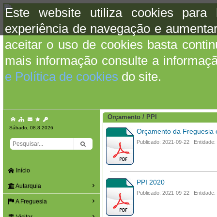
Este website utiliza cookies para
experiência de navegação e aumentar
aceitar o uso de cookies basta conti
mais informação consulte a informaç
e Política de cookies
do site.
Orçamento / PPI
Sábado, 08.8.2026
Orçamento da Freguesia 
Publicado: 2021-09-22 Entidade:
Início
PPI 2020
Autarquia
Publicado: 2021-09-22 Entidade:
A Freguesia