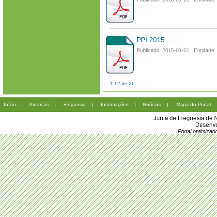
PPI 2015
Publicado: 2015-01-01 Entidade:
1-12 de 26
Início
|
Autarcas
|
Freguesia
|
Informações
|
Notícias
|
Mapa do Portal
Junta de Freguesia de 
Desenvo
Portal optimiza