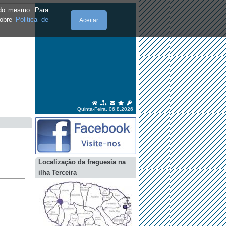
e do mesmo. Para
sobre
Politica de
Aceitar
Quinta-Feira, 06.8.2026
Localização da freguesia na
ilha Terceira