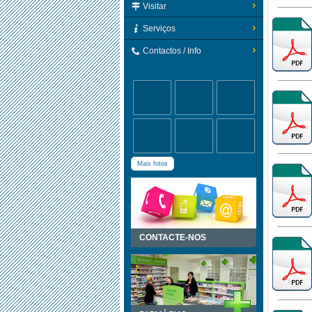
Visitar
Serviços
Contactos / Info
Mais fotos
CONTACTE-NOS