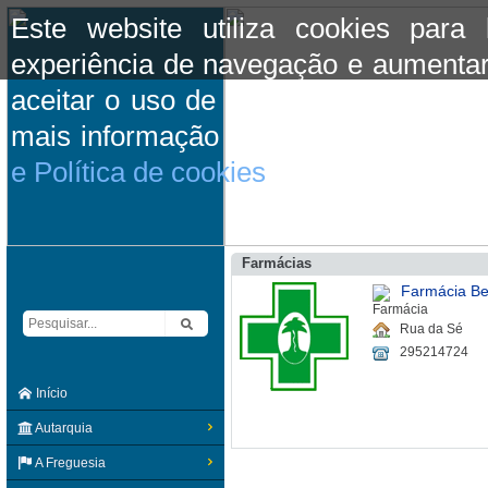
Este website utiliza cookies para
experiência de navegação e aumentar
aceitar o uso de cookies basta conti
mais informação consulte a informaç
e Política de cookies
do site.
Farmácias
Farmácia Be
Rua da Sé
295214724
Início
Autarquia
A Freguesia