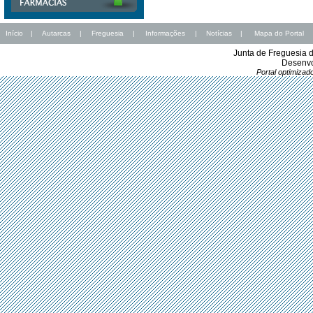
Início
|
Autarcas
|
Freguesia
|
Informações
|
Notícias
|
Mapa do Portal
Junta de Freguesia 
Desenvo
Portal optimiza