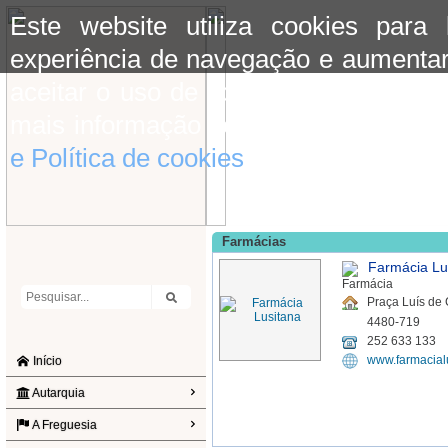
Este website utiliza cookies para
experiência de navegação e aumentar
aceitar o uso de cookies basta conti
mais informação consulte a informaç
e Política de cookies
do site.
Farmácias
Farmácia Lu
Praça Luís de
4480-719
252 633 133
www.farmacial
Início
Autarquia
A Freguesia