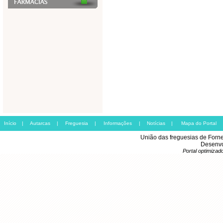
Início
|
Autarcas
|
Freguesia
|
Informações
|
Notícias
|
Mapa do Portal
União das freguesias de Forn
Desenvo
Portal optimiza