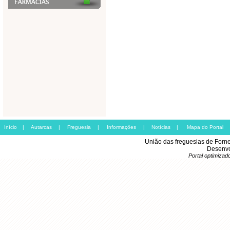
Início
|
Autarcas
|
Freguesia
|
Informações
|
Notícias
|
Mapa do Portal
União das freguesias de Forn
Desenvo
Portal optimiza