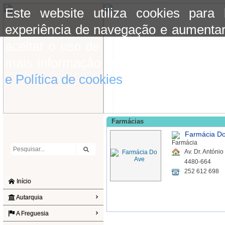
Este website utiliza cookies para
experiência de navegação e aumentar
aceitar o uso de cookies basta conti
mais informação consulte a informaç
e Política de cookies
do site.
Farmácias
Farmácia Do
Av. Dr. Antóni
4480-664
252 612 698
Início
Autarquia
A Freguesia