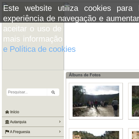
Este website utiliza cookies para
experiência de navegação e aumentar
aceitar o uso de cookies basta conti
mais informação consulte a informaç
e Política de cookies
do site.
Álbuns de Fotos
Início
Autarquia
A Freguesia