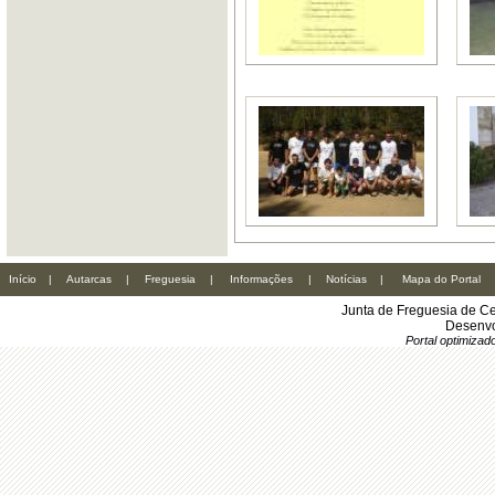
Início
|
Autarcas
|
Freguesia
|
Informações
|
Notícias
|
Mapa do Portal
Junta de Freguesia de Ce
Desenvo
Portal optimiza