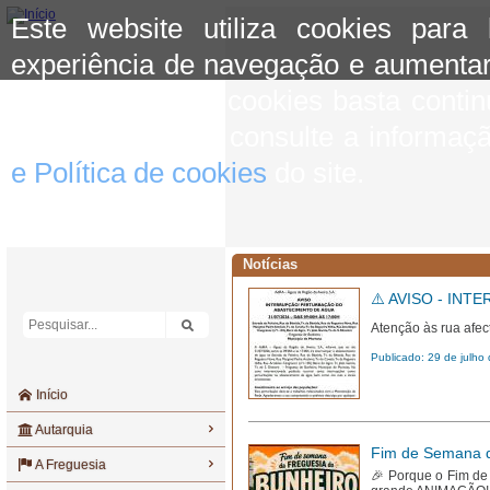
Este website utiliza cookies para
experiência de navegação e aumentar
aceitar o uso de cookies basta conti
mais informação consulte a informaç
e Política de cookies
do site.
Notícias
⚠️ AVISO - IN
Atenção às rua afe
Publicado: 29 de julho
Início
Autarquia
Fim de Semana d
A Freguesia
🎉 Porque o Fim de