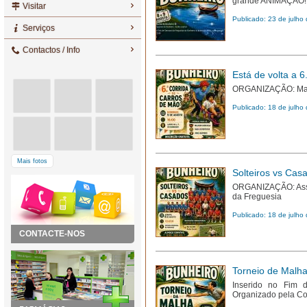
grande ANIMAÇÃO!
Visitar
Publicado: 23 de julho
Serviços
Contactos / Info
Está de volta a 
ORGANIZAÇÃO: Mari
Publicado: 18 de julho
Mais fotos
Solteiros vs Cas
ORGANIZAÇÃO: Asso
da Freguesia
Publicado: 18 de julho
CONTACTE-NOS
Torneio de Malha
Inserido no Fim 
Organizado pela Co