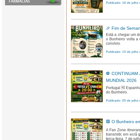
Publicado: 16 de julho
🎉 Fim de Seman
Está a chegar um d
o Bunheiro volta a 
convívio.
Publicado: 15 de julho
⚽ CONTINUAM 
MUNDIAL 2026
Portugal 🆚 Espanha
do Bunheiro.
Publicado: 05 de julho
🟩 O Bunheiro e
A Fan Zone itiner
transmitir, em ecrã
terça‑feira, 7 de ju