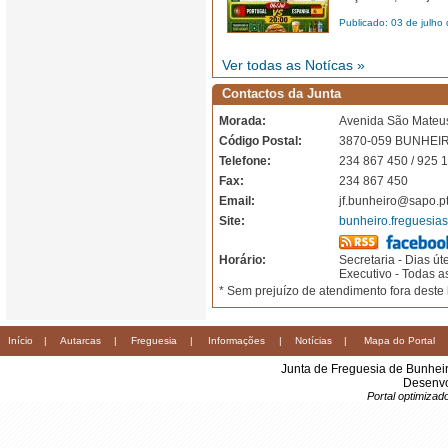
Publicado: 03 de julho
Ver todas as Notícas »
Contactos da Junta
Morada:
Avenida São Mateu
Código Postal:
3870-059 BUNHEI
Telefone:
234 867 450 / 925 
Fax:
234 867 450
Email:
jf.bunheiro@sapo.p
Site:
bunheiro.freguesias
Horário:
Secretaria - Dias út
Executivo - Todas as
*
Sem prejuízo de atendimento fora deste
Início
|
Autarcas
|
Freguesia
|
Informações
|
Notícias
|
Mapa do Portal
Junta de Freguesia de Bunhei
Desenvo
Portal optimiza