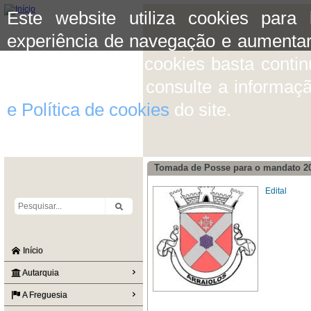
Este website utiliza cookies para
experiência de navegação e aumentar
aceitar o uso de cookies basta conti
mais informação consulte a informaç
e Política de cookies
do site.
Tomada de Posse para o mandato 2
Edital
Início
Autarquia
A Freguesia