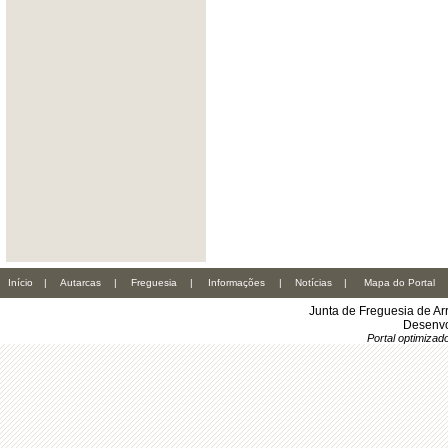
Início
|
Autarcas
|
Freguesia
|
Informações
|
Notícias
|
Mapa do Portal
Junta de Freguesia de Ar
Desenvo
Portal optimiza