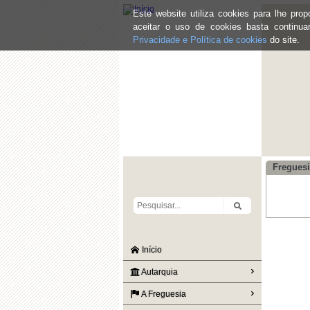
Este website utiliza cookies para lhe pr
aceitar o uso de cookies basta continu
Privacidade e Política de cookies
do site.
Freguesi
Início
Autarquia
A Freguesia