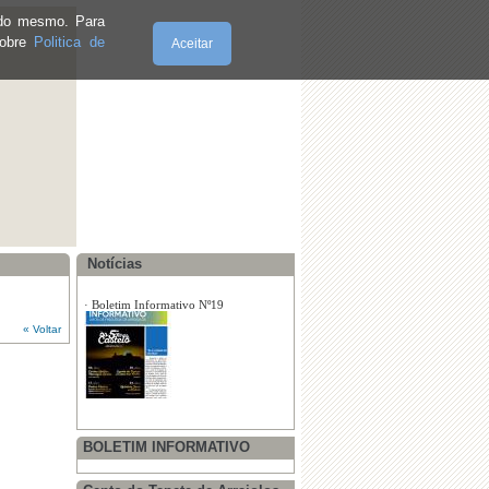
e do mesmo. Para
sobre
Politica de
Aceitar
·
Festa Tradicional do Porco 2026
·
"Ser Mulher.
Quinta-Feira, 06.8.2026
·
"Ser Mulher. E se pensar em Si?"
Notícias
·
Freguesia de Arraiolos - Reuniões
« Voltar
·
Composição dos órgãos da Feguesia
de Arraiolos
·
Tomada de Posse para o mandato
2017/2001
BOLETIM INFORMATIVO