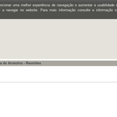
oporcionar uma melhor experiência de navegação e aumentar a usabilidad
ar a navegar no website. Para mais informação consulte a informação 
a de Arraiolos - Reuniões