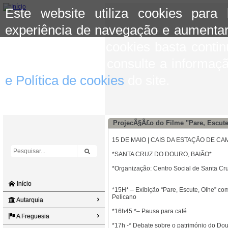
Este website utiliza cookies para
experiência de navegação e aumentar
aceitar o uso de cookies basta conti
mais informação consulte a informaç
e Política de cookies
do site.
ProjecÃ§Ã£o do Filme "Pare, Escute
15 DE MAIO | CAIS DA ESTAÇÃO DE 
*SANTA CRUZ DO DOURO, BAIÃO*
*Organização: Centro Social de Santa Cr
Início
*15H* – Exibição “Pare, Escute, Olhe” co
Pelicano
Autarquia
*16h45 *– Pausa para café
A Freguesia
*17h -* Debate sobre o património do Do