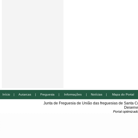
Início
|
Autarcas
|
Freguesia
|
Informações
|
Notícias
|
Mapa do Portal
Junta de Freguesia de União das freguesias de Santa 
Desenvo
Portal optimiza