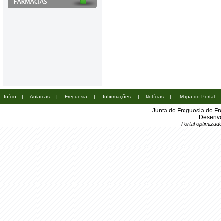
Início
|
Autarcas
|
Freguesia
|
Informações
|
Notícias
|
Mapa do Portal
Junta de Freguesia de Fr
Desenvo
Portal optimiza