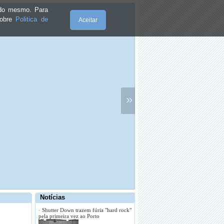
e do mesmo. Para
sobre
Politica de
Aceitar
»
·
Estudantes universitários oferecem
duas sessões de teatro
Notícias
·
Entrou em funcionamento a rede de