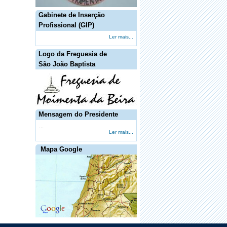
Gabinete de Inserção
Profissional (GIP)
Ler mais...
Logo da Freguesia de
·
O executivo da junta de freguesia de
São João Baptista
Moimenta decreta dois dias de luto
Mensagem do Presidente
·
Shutter Down trazem fúria "hard rock"
...
pela primeira vez ao Porto
Ler mais...
Mapa Google