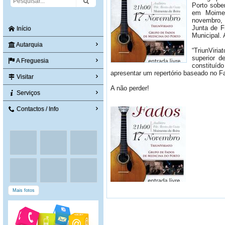
Porto sobe
em Moimen
novembro, 
Junta de F
Início
Municipal. 
Autarquia
“TriunViri
superior d
A Freguesia
constituíd
apresentar um repertório baseado no 
Visitar
A não perder!
Serviços
Contactos / Info
Mais fotos