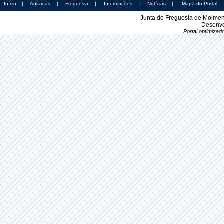
Início
|
Autarcas
|
Freguesia
|
Informações
|
Notícias
|
Mapa do Portal
Junta de Freguesia de Moimen
Desenvo
Portal optimiza