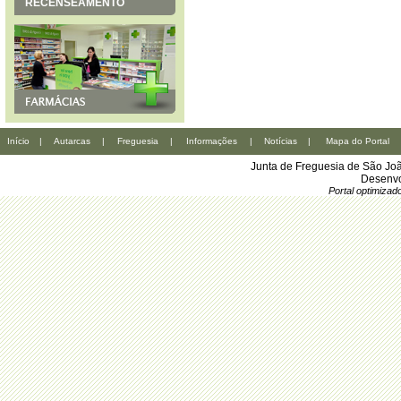
RECENSEAMENTO
Início
|
Autarcas
|
Freguesia
|
Informações
|
Notícias
|
Mapa do Portal
Junta de Freguesia de São Joã
Desenvo
Portal optimiza