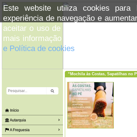
Este website utiliza cookies para
experiência de navegação e aumentar
aceitar o uso de cookies basta conti
mais informação consulte a informaç
e Política de cookies
do site.
“Mochila às Costas, Sapatilhas no 
Início
Autarquia
A Freguesia