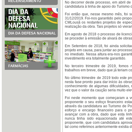
RECENSEAMENTO
No decorrer deste processo, em abril de
candidatura à linha de apoio do Turismo de
Foi então que, nesse mesmo mês, foi so
31/12/2019. Foi-nos garantido pelo prop
CMLousã os restantes projetos de especi
realização da obra. Tais projetos só vier
DIA DA DEFESA NACIONAL
Em agosto de 2018 o processo de licenci
se proceder à emissão de alvará de obras
Em Setembro de 2018, foi ainda solicita
projeto em causa, para juntar ao processo
no imediato. Nessa altura era-nos garan
investimento era totalmente garantido.
No terceiro trimestre de 2019, fomos 
trabalhos em breve, dado que já teriam c
No último trimestre de 2019 todo este p
nesta fase pronto para dar início às obr
conhecimento de algumas dificuldades, no
vez que o valor da caução seria muito el
Foi neste momento que começaram a veri
proponente o seu esfoço financeiro esta
através da candidatura ao Turismo de Po
esforço e encargo financeiro para o p
avançar com a obra, dado que esta linh
nunca tinha sido equacionada até est
proponente, que com candidatura aprovad
tal como referimos anteriormente existia d