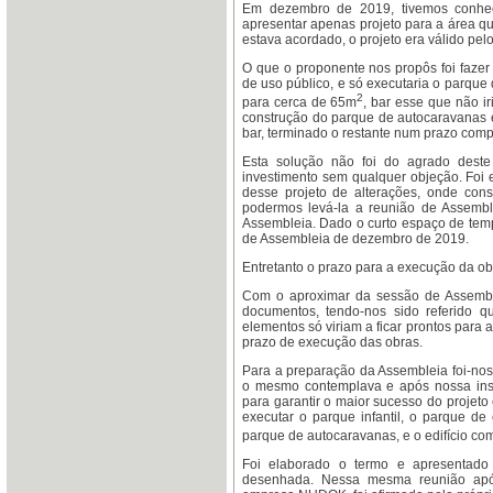
Em dezembro de 2019, tivemos conhec
apresentar apenas projeto para a área qu
estava acordado, o projeto era válido pe
O que o proponente nos propôs foi fazer
de uso público, e só executaria o parque
2
para cerca de 65m
, bar esse que não i
construção do parque de autocaravanas e
bar, terminado o restante num prazo comp
Esta solução não foi do agrado deste 
investimento sem qualquer objeção. Foi 
desse projeto de alterações, onde cons
podermos levá-la a reunião de Assembl
Assembleia. Dado o curto espaço de temp
de Assembleia de dezembro de 2019.
Entretanto o prazo para a execução da ob
Com o aproximar da sessão de Assemble
documentos, tendo-nos sido referido qu
elementos só viriam a ficar prontos para
prazo de execução das obras.
Para a preparação da Assembleia foi-nos
o mesmo contemplava e após nossa insi
para garantir o maior sucesso do projeto 
executar o parque infantil, o parque d
parque de autocaravanas, e o edifício c
Foi elaborado o termo e apresentado
desenhada. Nessa mesma reunião após