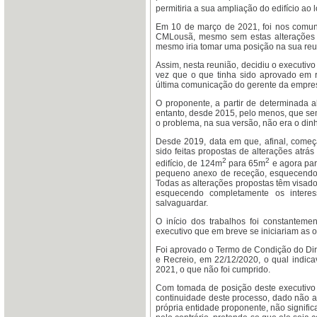
permitiria a sua ampliação do edifício ao
Em 10 de março de 2021, foi nos comun
CMLousã, mesmo sem estas alterações c
mesmo iria tomar uma posição na sua reun
Assim, nesta reunião, decidiu o executivo
vez que o que tinha sido aprovado em 
última comunicação do gerente da empr
O proponente, a partir de determinada a
entanto, desde 2015, pelo menos, que sem
o problema, na sua versão, não era o dinhe
Desde 2019, data em que, afinal, começa
sido feitas propostas de alterações atrá
2
2
edifício, de 124m
para 65m
e agora pa
pequeno anexo de receção, esquecendo a
Todas as alterações propostas têm visad
esquecendo completamente os intere
salvaguardar.
O início dos trabalhos foi constantem
executivo que em breve se iniciariam as o
Foi aprovado o Termo de Condição do Dire
e Recreio, em 22/12/2020, o qual indica
2021, o que não foi cumprido.
Com tomada de posição deste executivo 
continuidade deste processo, dado não a
própria entidade proponente, não signific