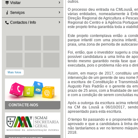
outros.
Visitar
O processo deu entrada na CMLousã, em 
Serviços
várias entidades, nomeadamente à Enti
Direção Regional de Agricultura e Pesc
Contactos / Info
Regional do Centro e à Agência Portugue
este projeto tinha garantida toda a viabi
Este projeto contemplava então a cons
parque infantil com uma piscina infantil
praia, uma zona de pernoita de autocara
Foi, então, que o investidor sugeriu a 
possível candidatura a uma linha de apo
tendo mesmo garantido nesta fase que 
executada, pois o problema não era o dinh
Mais fotos
Assim, em março de 2017, constituiu 
intervenção de um gerente de seu nome R
a escritura de Constituição e Transmissã
Augusto Pais Padrão e o gerente da empr
prazo de 25 anos, com a finalidade de ser
e com a condição de serem concluídas n
Após a outorga da escritura acima refer
CONTACTE-NOS
na CM da Lousã a 06/10/2017, sendo o
apresentado para esta escritura.
O tempo foi passando e o proponente ia-
aprovado e que a candidatura à linha d
não tardaríamos a ver no terreno máquinas
2018.