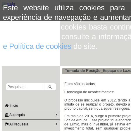
Este website utiliza cookies para
experiência de navegação e aumentar
aceitar o uso de cookies basta conti
mais informação consulte a informaç
e Política de cookies
do site.
Tomada de Posição_Espaço de Lazer
Estes são os factos,
Cronologia de acontecimentos:
O processo iniciou-se em 2012, tendo a
intuito de se realizar o projeto, devido 
Início
próprio capital, sem quaisquer restrições.
Autarquia
Em maio de 2016, surge o primeiro proje
Foz de Arouce. Esse projeto foi elabora
A Freguesia
de Ermio, mas o investidor, já estava e
investimento total, sem qualquer probl