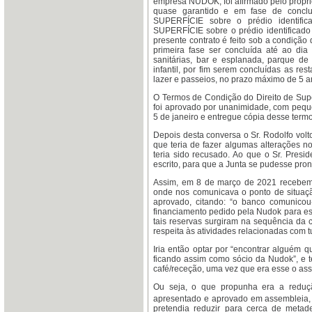
empresa NUDOK, foi afirmado pelo próprio
quase garantido e em fase de conclu
SUPERFÍCIE sobre o prédio identi
SUPERFÍCIE sobre o prédio identificado n
presente contrato é feito sob a condição
primeira fase ser concluída até ao d
sanitárias, bar e esplanada, parque d
infantil, por fim serem concluídas as re
lazer e passeios, no prazo máximo de 5 
O Termos de Condição do Direito de Super
foi aprovado por unanimidade, com peque
5 de janeiro e entregue cópia desse ter
Depois desta conversa o Sr. Rodolfo volt
que teria de fazer algumas alterações n
teria sido recusado. Ao que o Sr. Presi
escrito, para que a Junta se pudesse pron
Assim, em 8 de março de 2021 recebem
onde nos comunicava o ponto de situaçã
aprovado, citando: “o banco comunico
financiamento pedido pela Nudok para es
tais reservas surgiram na sequência da
respeita às atividades relacionadas com tu
Iria então optar por “encontrar alguém q
ficando assim como sócio da Nudok”, e ter
café/receção, uma vez que era esse o as
Ou seja, o que propunha era a redução
apresentado e aprovado em assembleia, 
pretendia reduzir para cerca de metad