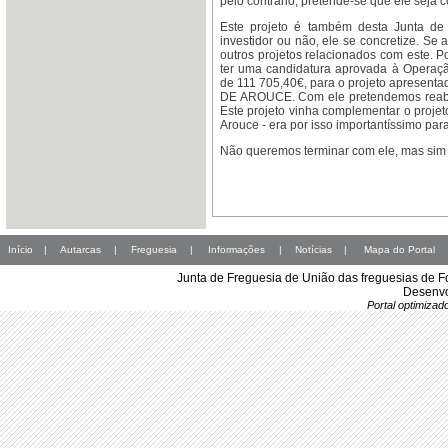
pelo contrário, pretende-se que ele seja 
Este projeto é também desta Junta d
investidor ou não, ele se concretize. S
outros projetos relacionados com este. 
ter uma candidatura aprovada à Operaçã
de 111 705,40€, para o projeto aprese
DE AROUCE. Com ele pretendemos reabilita
Este projeto vinha complementar o projet
Arouce - era por isso importantíssimo par
Não queremos terminar com ele, mas sim 
Início
|
Autarcas
|
Freguesia
|
Informações
|
Notícias
|
Mapa do Portal
Junta de Freguesia de União das freguesias de 
Desenvo
Portal optimiza