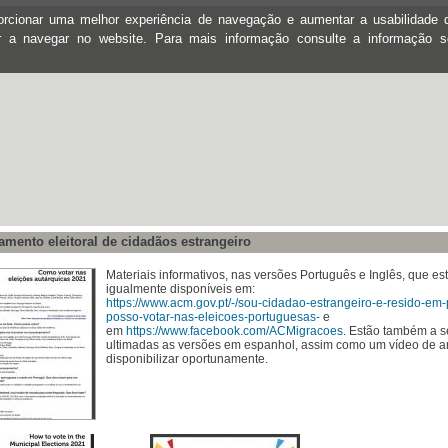
oporcionar uma melhor experiência de navegação e aumentar a usabilidad
ar a navegar no website. Para mais informação consulte a informação 
mento eleitoral de cidadãos estrangeiro
Materiais informativos, nas versões Português e Inglês, que es
igualmente disponíveis em:
https://www.acm.gov.pt/-/sou-c
idadao-estrangeiro-e-resido-em
-
posso-votar-nas-elei
coes-portuguesas-
e
em
https://www.facebook.com/ACMig
racoes
. Estão também a s
ultimadas as versões em espanhol, assim como um vídeo de 
disponibilizar oportunamente.