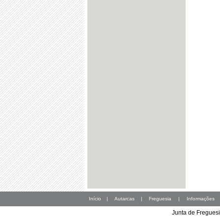
Início
|
Autarcas
|
Freguesia
|
Informações
Junta de Freguesi