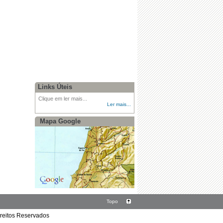
Links Úteis
Clique em ler mais...
Ler mais...
Mapa Google
Topo
ireitos Reservados