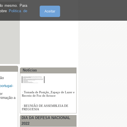
e do mesmo. Para
sobre
Politica de
Aceitar
·
Reunião de Assembleia
·
Edital_3_2021
·
Certificado Digital COVID-19
Sábado, 08.8.2026
Notícias
tão
·
Recenseamento eleitoral de cidadãos
estrangeiro
portugal-
er
animação a
·
Tomada de Posição_Espaço de Lazer e
DIA DA DEFESA NACIONAL
Recreio de Foz de Arouce
2022