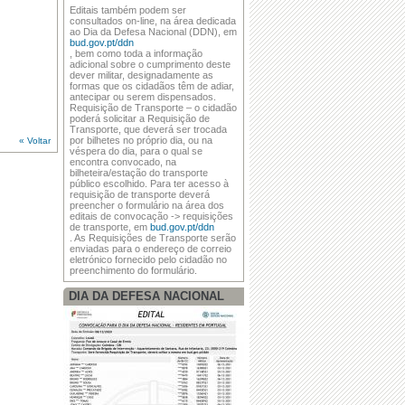
·
REUNIÃO DE ASSEMBLEIA DE
Editais também podem ser
FREGUESIA
consultados on-line, na área dedicada
ao Dia da Defesa Nacional (DDN), em
bud.gov.pt/ddn
·
REUNIÃO DE ASSEMBLEIA DE
, bem como toda a informação
FREGUESIA
adicional sobre o cumprimento deste
dever militar, designadamente as
formas que os cidadãos têm de adiar,
·
Volta a Portugal 2019 passou pela
antecipar ou serem dispensados.
Lousã!
Requisição de Transporte – o cidadão
poderá solicitar a Requisição de
Transporte, que deverá ser trocada
por bilhetes no próprio dia, ou na
« Voltar
véspera do dia, para o qual se
encontra convocado, na
bilheteira/estação do transporte
público escolhido. Para ter acesso à
requisição de transporte deverá
preencher o formulário na área dos
editais de convocação -> requisições
de transporte, em
bud.gov.pt/ddn
. As Requisições de Transporte serão
enviadas para o endereço de correio
eletrónico fornecido pelo cidadão no
preenchimento do formulário.
DIA DA DEFESA NACIONAL