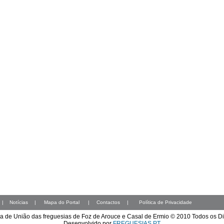
|
Notícias
|
Mapa do Portal
|
Contactos
|
Política de Privacidade
a de União das freguesias de Foz de Arouce e Casal de Ermio © 2010 Todos os D
Desenvolvido por
FREGUESIAS.PT