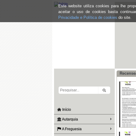
Este website utiliza cookies para lhe pr
aceitar o uso de cookies basta continu
Privacidade e Política de cookies
do site.
Recensea
Início
Autarquia
A Freguesia