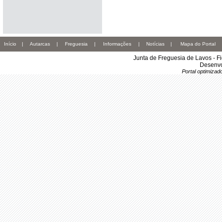
Início
|
Autarcas
|
Freguesia
|
Informações
|
Notícias
|
Mapa do Portal
Junta de Freguesia de Lavos - F
Desenvo
Portal optimiza