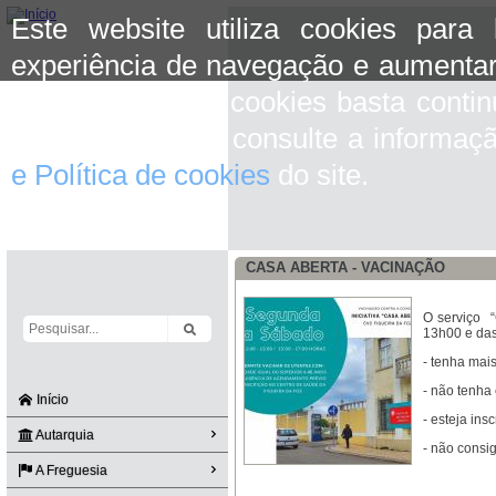
Este website utiliza cookies para
experiência de navegação e aumentar
aceitar o uso de cookies basta conti
mais informação consulte a informaç
e Política de cookies
do site.
CASA ABERTA - VACINAÇÃO
O serviço 
13h00 e das
- tenha mai
- não tenha 
Início
- esteja in
Autarquia
- não consi
A Freguesia