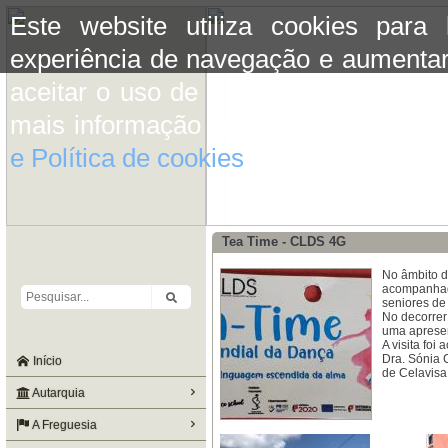
Este website utiliza cookies para
experiência de navegação e aumentar
aceitar o uso de cookies basta conti
mais informação consulte a informaç
e Política de cookies
do site.
Tea Time - CLDS 4G
No âmbito d
acompanhada
seniores de
No decorrer
uma apresen
A visita fo
Dra. Sónia 
Início
de Celavisa
Autarquia
A Freguesia