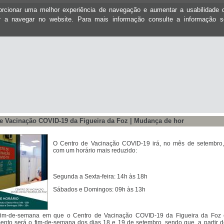
oporcionar uma melhor experiência de navegação e aumentar a usabilidad
ar a navegar no website. Para mais informação consulte a informação 
e Vacinação COVID-19 da Figueira da Foz | Mudança de hor
O Centro de Vacinação COVID-19 irá, no mês de setembro,
com um horário mais reduzido:
Segunda a Sexta-feira: 14h às 18h
Sábados e Domingos: 09h às 13h
 fim-de-semana em que o Centro de Vacinação COVID-19 da Figueira da Foz 
ento será o fim-de-semana dos dias 18 e 19 de setembro, sendo que, a partir d