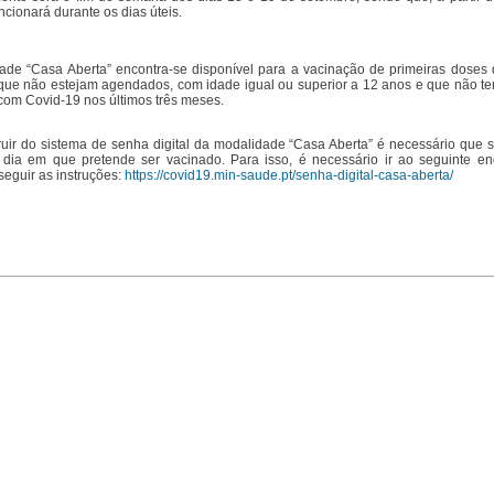
cionará durante os dias úteis.
ade “Casa Aberta” encontra-se disponível para a vacinação de primeiras doses 
 que não estejam agendados, com idade igual ou superior a 12 anos e que não t
 com Covid-19 nos últimos três meses.
ruir do sistema de senha digital da modalidade “Casa Aberta” é necessário que s
dia em que pretende ser vacinado. Para isso, é necessário ir ao seguinte e
 seguir as instruções:
https://covid19.min-saude.pt/senha-digital-casa-aberta/