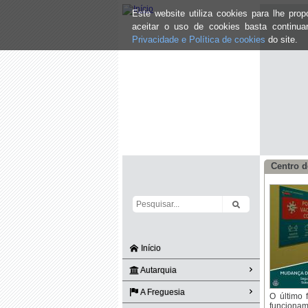
Este website utiliza cookies para lhe pr
aceitar o uso de cookies basta continu
Privacidade e Política de cookies
do site.
Centro d
Início
Autarquia
A Freguesia
O último
funcionam