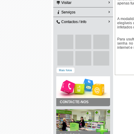
Visitar
apenas fun
Serviços
A modalid
Contactos / Info
elegíveis
infetados
Para usuf
senha no 
internet e
Mais fotos
CONTACTE-NOS