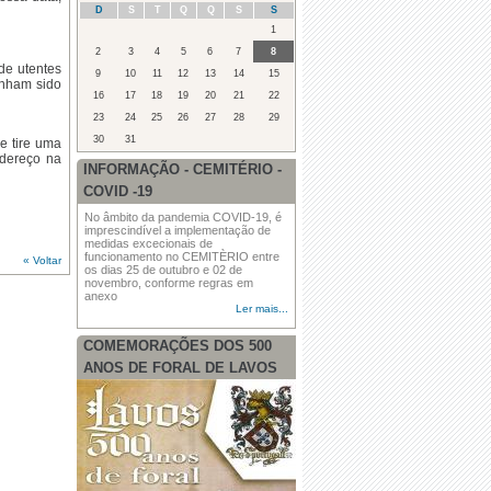
D
S
T
Q
Q
S
S
1
2
3
4
5
6
7
8
de utentes
9
10
11
12
13
14
15
enham sido
16
17
18
19
20
21
22
·
CASA ABERTA - VACINAÇÃO
23
24
25
26
27
28
29
30
31
e tire uma
ndereço na
INFORMAÇÃO - CEMITÉRIO -
COVID -19
No âmbito da pandemia COVID-19, é
·
Feira na Freguesia
imprescindível a implementação de
medidas excecionais de
funcionamento no CEMITÈRIO entre
« Voltar
·
AVISO
os dias 25 de outubro e 02 de
novembro, conforme regras em
anexo
Ler mais...
COMEMORAÇÕES DOS 500
ANOS DE FORAL DE LAVOS