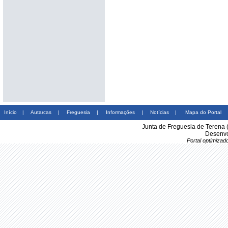
Início
|
Autarcas
|
Freguesia
|
Informações
|
Notícias
|
Mapa do Portal
Junta de Freguesia de Terena 
Desenvo
Portal optimiza