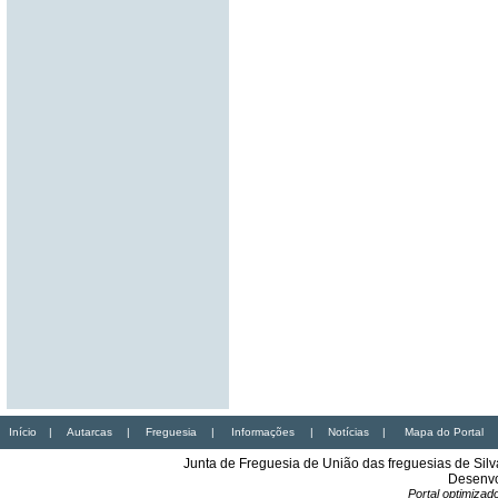
Início
|
Autarcas
|
Freguesia
|
Informações
|
Notícias
|
Mapa do Portal
Junta de Freguesia de União das freguesias de Sil
Desenvo
Portal optimiza