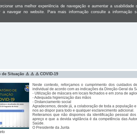
oporcionar uma melhor experiência de navegação e aumentar a usabilidad
ar a navegar no website. Para mais informação consulte a informação 
o de Situação ⚠️ ⚠️ ⚠️ COVID-19
Neste contexto, reforçamos o cumprimento dos cuidados d
individual de acordo com as indicações da Direção-Geral da 
- Utilização de máscara em locais fechados e em zona de agl
- Adequada higienização das mãos
- Distanciamento social
Agradecemos, desde já, a colaboração de toda a população 
nos ao dispor para todo e qualquer esclarecimento adicional.
Reiteramos que não dispomos da identificação pessoal do
apreço e que a devida vigilância é da competência das Auto
Saúde.
O Presidente da Junta
eto