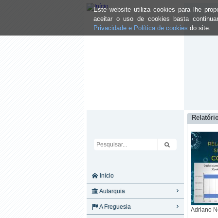
Este website utiliza cookies para lhe pr
aceitar o uso de cookies basta continu
Privacidade e Política de cookies
do site.
Relatóri
Início
Autarquia
A Freguesia
Adriano N