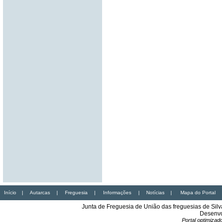
Início
|
Autarcas
|
Freguesia
|
Informações
|
Notícias
|
Mapa do Portal
Junta de Freguesia de União das freguesias de Sil
Desenvo
Portal optimiza