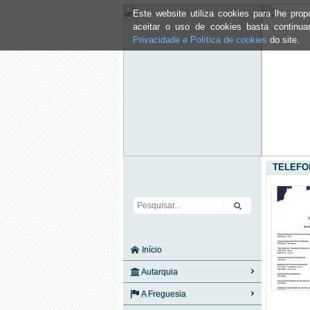
Este website utiliza cookies para lhe pr
aceitar o uso de cookies basta continu
Privacidade e Política de cookies
do site.
TELEFO
Início
Autarquia
A Freguesia