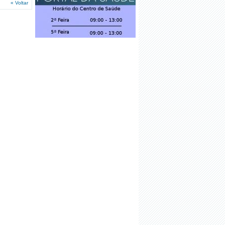
« Voltar
FUNCIONAMENTO
·
FREGUESIA POR TODOS
·
COMÉRCIOS ABERTOS NA
FREGUESIA