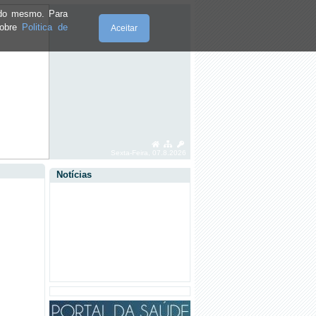
·
RECOLHA DE RESÍDUOS SÓLIDOS
URBANOS - ANO 2023
e do mesmo. Para
sobre
Politica de
Aceitar
·
EDITAL Nº 1 / 2022
·
TELEFONES ÚTEIS
·
CEMITÉRIOS - EDITAL Nº 2/2020
Sexta-Feira, 07.8.2026
Notícias
·
CEMITÉRIOS - EDITAL Nº 2/2020
·
HORÁRIO E NORMAS DE