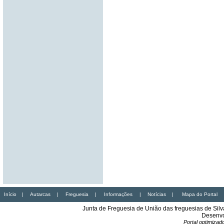
Início
|
Autarcas
|
Freguesia
|
Informações
|
Notícias
|
Mapa do Portal
Junta de Freguesia de União das freguesias de Sil
Desenvo
Portal optimiza