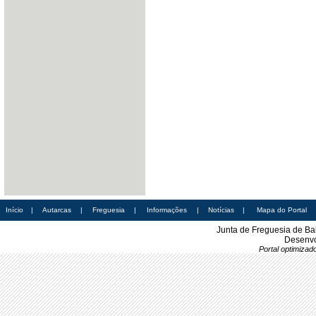
Início
|
Autarcas
|
Freguesia
|
Informações
|
Notícias
|
Mapa do Portal
Junta de Freguesia de Ba
Desenvo
Portal optimiza