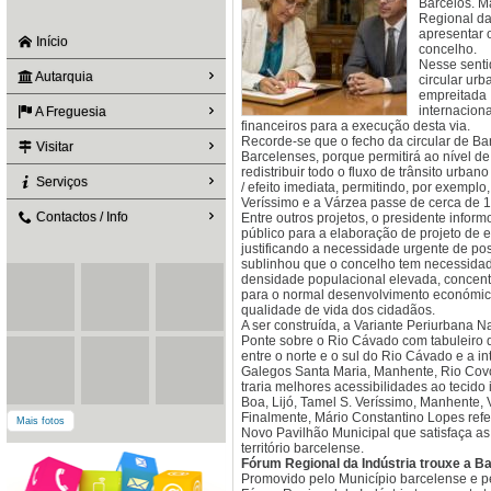
Barcelos. M
Regional da
apresentar 
Início
concelho.
Nesse senti
Autarquia
circular ur
empreitada 
internacion
A Freguesia
financeiros para a execução desta via.
Recorde-se que o fecho da circular de Ba
Visitar
Barcelenses, porque permitirá ao nível de
redistribuir todo o fluxo de trânsito urban
Serviços
/ efeito imediata, permitindo, por exemplo
Veríssimo e a Várzea passe de cerca de 
Contactos / Info
Entre outros projetos, o presidente infor
público para a elaboração de projeto de 
justificando a necessidade urgente de po
sublinhou que o concelho tem necessida
densidade populacional elevada, concentr
para o normal desenvolvimento económico 
qualidade de vida dos cidadãos.
A ser construída, a Variante Periurbana 
Ponte sobre o Rio Cávado com tabuleiro de
entre o norte e o sul do Rio Cávado e a in
Galegos Santa Maria, Manhente, Rio Covo 
traria melhores acessibilidades ao tecido 
Boa, Lijó, Tamel S. Veríssimo, Manhente,
Finalmente, Mário Constantino Lopes ref
Mais fotos
Novo Pavilhão Municipal que satisfaça a
território barcelense.
Fórum Regional da Indústria trouxe a Ba
Promovido pelo Município barcelense e pe