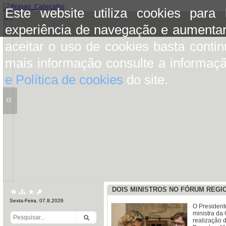
Este website utiliza cookies para
experiência de navegação e aumentar
aceitar o uso de cookies basta conti
mais informação consulte a informaç
e Política de cookies
do site.
«
DOIS MINISTROS NO FÓRUM REGI
Sexta-Feira, 07.8.2026
O President
ministra da
realização 