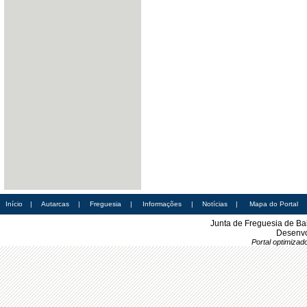
Início
|
Autarcas
|
Freguesia
|
Informações
|
Notícias
|
Mapa do Portal
Junta de Freguesia de Ba
Desenvo
Portal optimiza