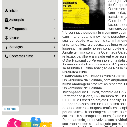
Albergue Mu
de Campo e 
O programa 
Início
com a criaç
transformaç
Autarquia
Caminho Por
jacobeia de
território, 
A Freguesia
“Peregrinatio perpetua [um contínuo devir
caminhar enquanto movimento perpétuo e e
Visitar
sua identidade, e também o caminhar enqu
simultânea leitura e escrita dos lugares, s
Serviços
lugares, intervindo no seu contínuo devir
A noite termina com uma Queimada Galeg
Contactos / Info
reflexão, partilha e amizade entre peregri
O Dia Nacional do Peregrino é uma data 
Assembleia da República em 2014, para 
se assinala a última aparição de Nossa S
Frederico Dinis
“Doutorando em Estudos Artísticos (2020),
Universidade de Coimbra, com enquadram
numa abordagem practice-as-research. Li
Universidade de Coimbra.
Investigador do CEIS20, membro da EASTA
Performance (Paris, FR), membro do Ob.E
CITCEM, e Expert do projeto Capacity Bui
European Association for Information on
Autor de diversos artigos científicos e cap
Mais fotos
performativos, à abordagem practice-as-r
culturais, à sociologia das artes, à arte e
Paralelamente, desenvolve a sua atividad
seu trabalho tem sido abraçado por museu