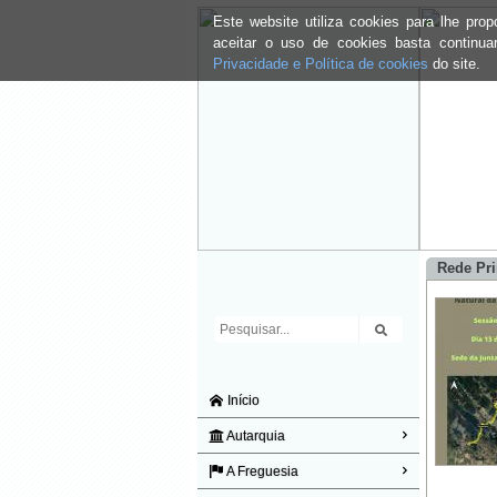
Este website utiliza cookies para lhe pr
aceitar o uso de cookies basta continu
Privacidade e Política de cookies
do site.
Rede Pr
Início
Autarquia
A Freguesia