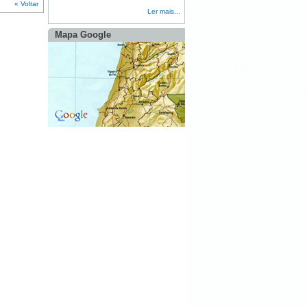
« Voltar
Combustível - SESSÃO
Ler mais...
ESCLARECIMENTO
Mapa Google
·
FEIRA DE ARTESANATO E
GASTRONOMIA DA FREGUESIA DE
ALEGRETE
·
Feira de Artesanato e Gastronomia da
Freguesia de Alegrete 2023