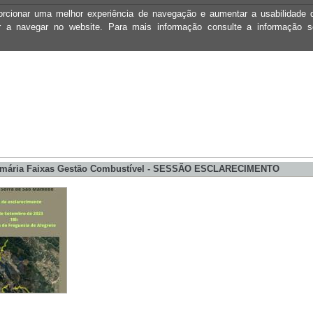
oporcionar uma melhor experiência de navegação e aumentar a usabilidad
ar a navegar no website. Para mais informação consulte a informação 
imária Faixas Gestão Combustível - SESSÃO ESCLARECIMENTO