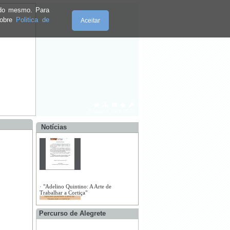
e do mesmo. Para
sobre
Politica de
Aceitar
·
IX Passeio TT Vila de Alegrete 2023
·
Torneio de Fisgas
Sábado, 08.8.2026
Notícias
·
Horário do Cemitério
Percurso de Alegrete
·
Rede Primária Faixas Gestão