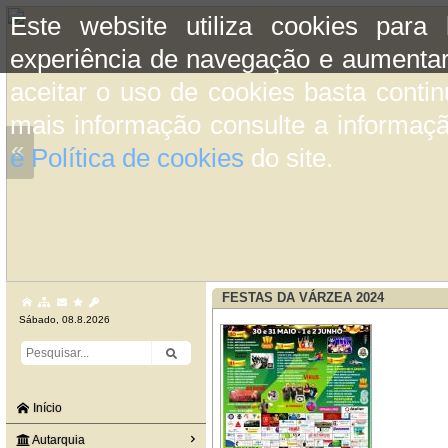
Este website utiliza cookies para
experiência de navegação e aumentar
aceitar o uso de cookies basta conti
mais informação consulte a informaç
«
e Política de cookies
do site.
FESTAS DA VÁRZEA 2024
Sábado, 08.8.2026
Início
Autarquia