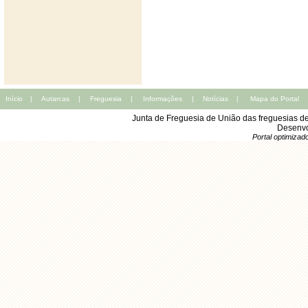
Início
|
Autarcas
|
Freguesia
|
Informações
|
Notícias
|
Mapa do Portal
Junta de Freguesia de União das freguesias d
Desenvo
Portal optimiza