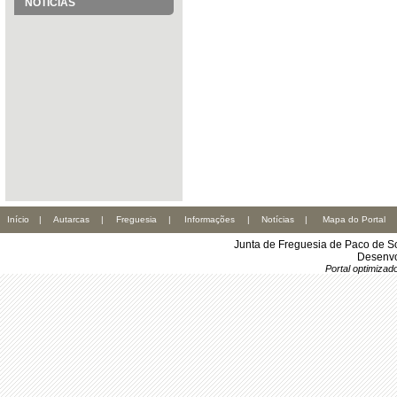
NOTÍCIAS
Início
|
Autarcas
|
Freguesia
|
Informações
|
Notícias
|
Mapa do Portal
Junta de Freguesia de Paco de S
Desenvo
Portal optimiza