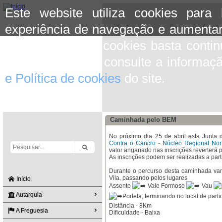
Este website utiliza cookies para
experiência de navegação e aumentar
aceitar o uso de cookies basta conti
mais informação consulte a informaç
e Política de cookies
do site.
Caminhada pelo BEM
No próximo dia 25 de abril esta Junta 
Contra o Cancro - Núcleo Regional Nor
valor angariado nas inscrições reverterá 
As inscrições podem ser realizadas a partir
Durante o percurso desta caminhada vam
Vila, passando pelos lugares
Início
Assento
Vale Formoso
Vau
Autarquia
Portela, terminando no local de part
Distância - 8Km
A Freguesia
Dificuldade - Baixa