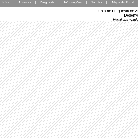
Início
|
Autarcas
|
Freguesia
|
Informações
|
Notícias
|
Mapa do Portal
Junta de Freguesia de A
Desenvo
Portal optimiza