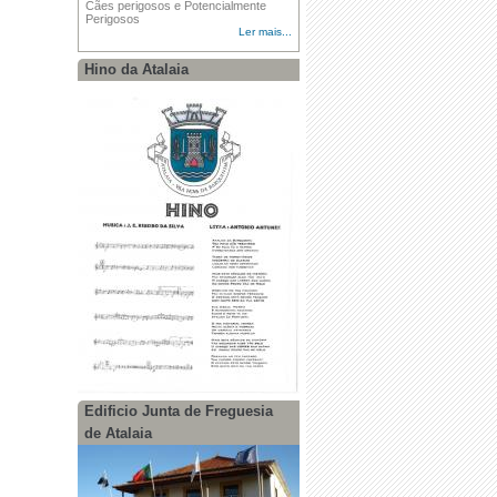
Cães perigosos e Potencialmente
·
Recomendações para dias de
Perigosos
Temperaturas Elevadas
Ler mais...
Hino da Atalaia
Edificio Junta de Freguesia
de Atalaia