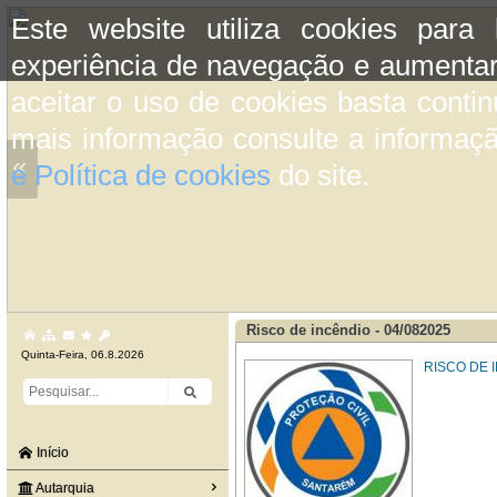
Este website utiliza cookies para
experiência de navegação e aumentar
aceitar o uso de cookies basta conti
mais informação consulte a informaç
«
e Política de cookies
do site.
Risco de incêndio - 04/082025
Quinta-Feira, 06.8.2026
RISCO DE I
Início
Autarquia