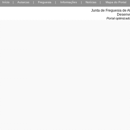
Início
|
Autarcas
|
Freguesia
|
Informações
|
Notícias
|
Mapa do Portal
Junta de Freguesia de A
Desenvo
Portal optimiza