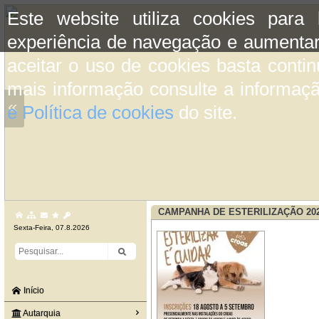
Este website utiliza cookies para
experiência de navegação e aumentar
aceitar o uso de cookies basta conti
mais informação consulte a informaç
«
e Política de cookies
do site.
CAMPANHA DE ESTERILIZAÇÃO 202
Sexta-Feira, 07.8.2026
Início
Autarquia