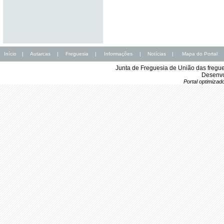
Início
|
Autarcas
|
Freguesia
|
Informações
|
Notícias
|
Mapa do Portal
Junta de Freguesia de União das fregu
Desenvo
Portal optimiza