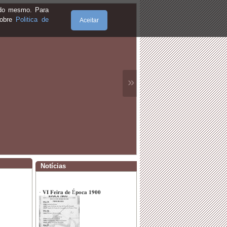
e do mesmo. Para
sobre
Politica de
Aceitar
·
𝐆𝐚𝐥𝐚 𝐄𝐪𝐮𝐞𝐬𝐭𝐫𝐞
»
·
Dia Mundial da Criança
Notícias