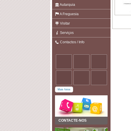
Autarquia
A Freguesia
Visitar
Serviços
Contactos / Info
Mais fotos
CONTACTE-NOS