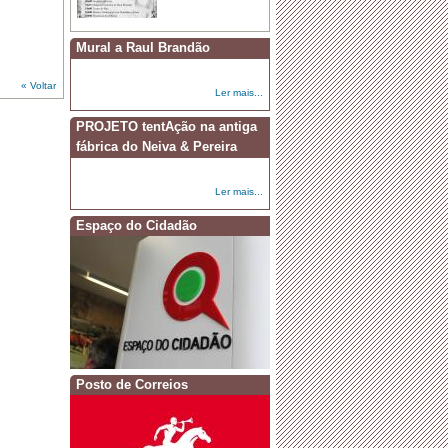
Mural a Raul Brandão
« Voltar
Ler mais...
PROJETO tentAção na antiga
fábrica do Neiva & Pereira
Ler mais...
Espaço do Cidadão
Posto de Correios