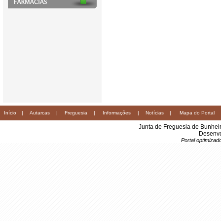
Início
|
Autarcas
|
Freguesia
|
Informações
|
Notícias
|
Mapa do Portal
Junta de Freguesia de Bunhei
Desenvo
Portal optimiza