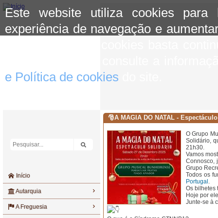
Este website utiliza cookies para
experiência de navegação e aumentar
aceitar o uso de cookies basta conti
mais informação consulte a informaç
e Política de cookies
do site.
🎅A MAGIA DO NATAL - Espectáculo 
O Grupo Mus
Solidário, 
21h30.
Vamos mostr
Connosco, j
Grupo Recr
Todos os fu
Início
Portugal
.
Os bilhetes 
Autarquia
Hoje por el
Junte-se à 
A Freguesia