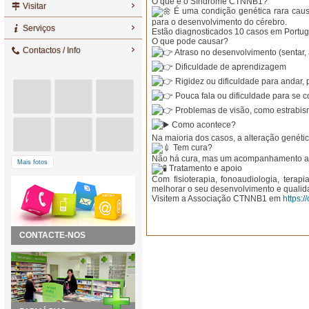
O que é o Síndrome CTNNB1?
Visitar
É uma condição genética rara cau
para o desenvolvimento do cérebro.
Serviços
Estão diagnosticados 10 casos em Portug
O que pode causar?
Contactos / Info
Atraso no desenvolvimento (sentar, a
Dificuldade de aprendizagem
Rigidez ou dificuldade para andar,
Pouca fala ou dificuldade para se 
Problemas de visão, como estrabi
Como acontece?
Na maioria dos casos, a alteração genéti
Tem cura?
Não há cura, mas um acompanhamento ad
Mais fotos
Tratamento e apoio
Com fisioterapia, fonoaudiologia, ter
melhorar o seu desenvolvimento e qualid
Visitem a Associação CTNNB1 em
https:/
CONTACTE-NOS