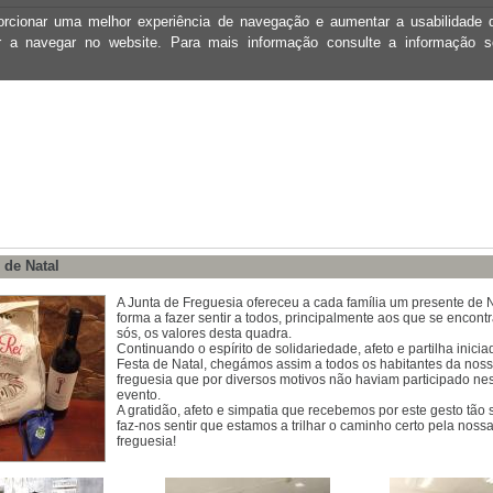
oporcionar uma melhor experiência de navegação e aumentar a usabilidad
ar a navegar no website. Para mais informação consulte a informação 
 de Natal
A Junta de Freguesia ofereceu a cada família um presente de N
forma a fazer sentir a todos, principalmente aos que se encon
sós, os valores desta quadra.
Continuando o espírito de solidariedade, afeto e partilha inici
Festa de Natal, chegámos assim a todos os habitantes da nos
freguesia que por diversos motivos não haviam participado ne
evento.
A gratidão, afeto e simpatia que recebemos por este gesto tão 
faz-nos sentir que estamos a trilhar o caminho certo pela noss
freguesia!