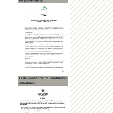
de Emergência
Lista provisória de candidatos
admitidos