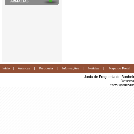
Início
|
Autarcas
|
Freguesia
|
Informações
|
Notícias
|
Mapa do Portal
Junta de Freguesia de Bunhei
Desenvo
Portal optimiza