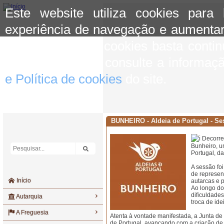
Este website utiliza cookies para
experiência de navegação e aumentar
aceitar o uso de cookies basta conti
mais informação consulte a informaç
e Política de cookies
do site.
BUNHEIRO - Aldeia de Portugal - Se
Decorreu
Bunheiro, u
Portugal, da
A
sessão fo
de represent
Início
autarcas e 
Ao longo do
dificuldades
Autarquia
troca de ide
A Freguesia
Atenta à vontade manifestada, a Junta de 
de Portugal, avançando com a criação de