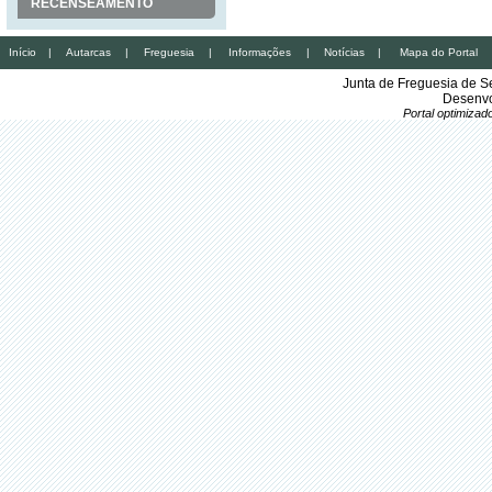
RECENSEAMENTO
Início
|
Autarcas
|
Freguesia
|
Informações
|
Notícias
|
Mapa do Portal
Junta de Freguesia de S
Desenvo
Portal optimiza