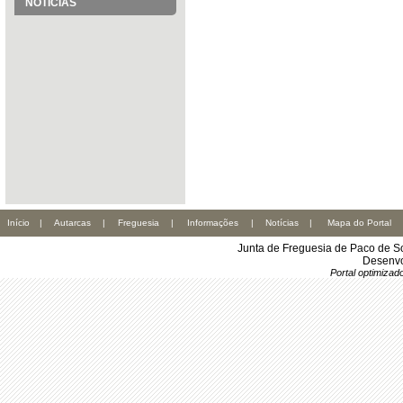
NOTÍCIAS
Início
|
Autarcas
|
Freguesia
|
Informações
|
Notícias
|
Mapa do Portal
Junta de Freguesia de Paco de S
Desenvo
Portal optimiza