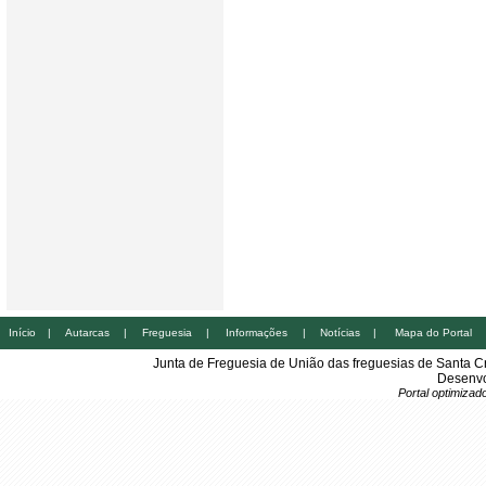
Início
|
Autarcas
|
Freguesia
|
Informações
|
Notícias
|
Mapa do Portal
Junta de Freguesia de União das freguesias de Santa 
Desenvo
Portal optimiza