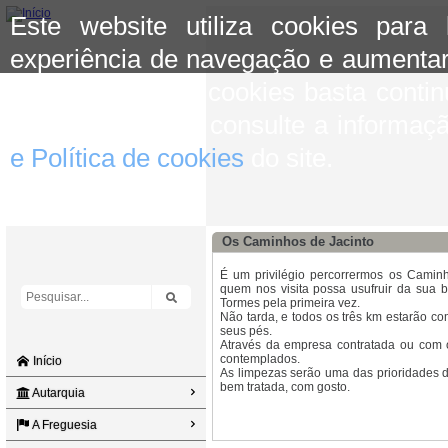
Este website utiliza cookies para
experiência de navegação e aumentar
aceitar o uso de cookies basta conti
mais informação consulte a informaç
e Política de cookies
do site.
Os Caminhos de Jacinto
É um privilégio percorrermos os Caminh
quem nos visita possa usufruir da sua
Tormes pela primeira vez.
Não tarda, e todos os três km estarão co
seus pés.
Através da empresa contratada ou com o
contemplados.
Início
As limpezas serão uma das prioridades d
bem tratada, com gosto.
Autarquia
A Freguesia