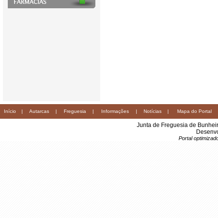
Início
|
Autarcas
|
Freguesia
|
Informações
|
Notícias
|
Mapa do Portal
Junta de Freguesia de Bunhei
Desenvo
Portal optimiza