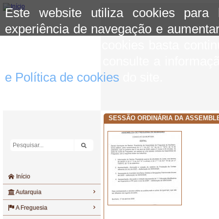
Este website utiliza cookies para
experiência de navegação e aumentar
aceitar o uso de cookies basta conti
mais informação consulte a informaç
e Política de cookies
do site.
SESSÃO ORDINÁRIA DA ASSEMBLE
Início
Autarquia
A Freguesia